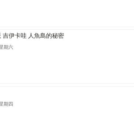
版 吉伊卡哇 人魚島的秘密
 星期六
 星期四