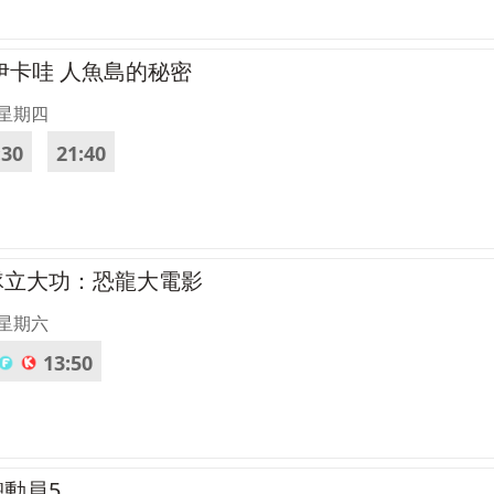
吉伊卡哇 人魚島的秘密
 星期四
:30
21:40
汪隊立大功：恐龍大電影
 星期六
13:50
總動員5