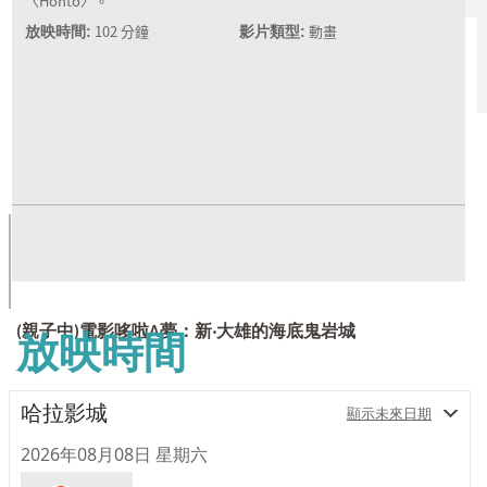
〈Honto〉。
102 分鐘
動畫
放映時間:
影片類型:
跨腳廳
跨電癮
親子
(親子中)電影哆啦A夢：新‧大雄的海底鬼岩城
放映時間
哈拉影城
顯示未來日期
2026年08月08日 星期六