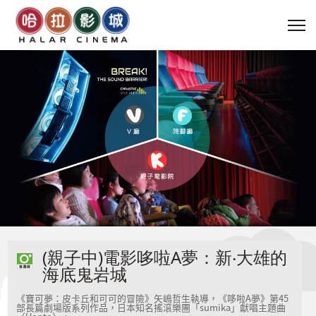
(親子中)電影哆啦A夢：新‧大雄的
海底鬼岩城
《寶可夢：皮卡丘和可可的冒險》矢嶋哲生執導，《哆啦A夢》第45
部長篇劇場版系列作品，日本知名搖滾樂團「sumika」獻唱主題曲